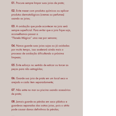
01.
Procure sempre limpar suas joias de prata;
sofrerem impactos, isso pode danificá-la
e ou até quebrá-la, visto que podem
02.
Evite mexer com produtos químicos ou aplicar
produtos dermatológicos (cremes ou perfumes)
amassar ou ser desestruturadas. Evite
usando as joias;
esforço no sentido de esticar ou torcer
03.
A oxidação que pode acontecer na joia será
as peças para não estragá-las;
sempre superficial. Para evitar que a joia fique suja,
- A oxidação que pode acontecer na
aconselhamos passar a
peça será sempre superficial. Neste
“Flanela Mágica” uma vez por semana;
caso a peça ficará escurecida no caso
04.
Nunca guarde suas joias sujas ou já oxidadas
da prata. Para evitar que a peça fique
por muito tempo, isso acelerará ainda mais o
processo de oxidação dificultando a próxima
suja, aconselhamos passar a “Flanela
limpeza;
Mágica” uma vez por semana;
- Todas as peças são feitas à mão e
05.
Evite esforço no sentido de esticar ou torcer as
peças para não estragá-las;
trabalhadas artesanalmente, por isso
podem apresentar pequenas diferenças
06.
Guarde sua joia de prata em um local seco e
entre a foto e a joia adquirida. Leia
arejado e cada item separadamente;
atentamente a descrição do produto
07.
Não entre no mar ou piscina usando acessórios
para ter uma ideia melhor das
de prata;
características;
08.
Jamais guarde as pérolas em saco plástico e
- Não efetuamos trocas decorrentes de
guarde-as separadas das outras joias, pois o atrito
erro na definição do tamanho do aro
pode causar danos definitivos às pérolas;
dos anéis;