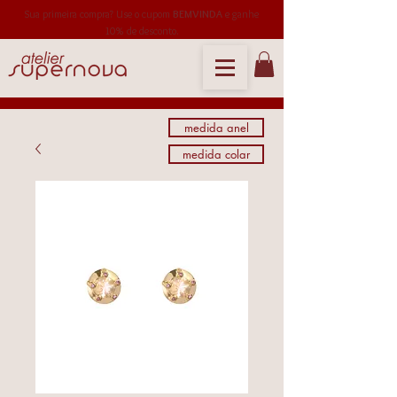
Sua primeira compra? Use o cupom
BEMVINDA
e ganhe
10% de desconto.
medida anel
medida colar