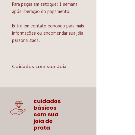
Para peças em estoque: 1 semana
após liberação do pagamento.
Entre em
contato
conosco para mais
informações ou encomendar sua jóia
personalizada.
Cuidados com sua Joia
- Não as deixe em contato com
perfumes, cremes que contém ácidos e
produtos químicos em geral;
- Guarde suas joias em locais
cuidados
adequados, como caixas especiais
básicos
revestidas de veludo. Jamais guarde as
com sua
pérolas ou biojoias em saco plásticos e
joia de
guarde-as separadas das outras jóias,
prata
pois o atrito pode prejudicá-las;
- Não deixe joias caírem no chão ou