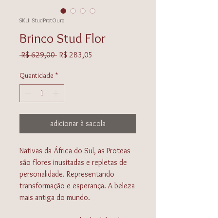
SKU: StudProtOuro
Brinco Stud Flor
Preço
Preço
 R$ 629,00 
R$ 283,05
normal
promocional
Quantidade
*
adicionar à sacola
Nativas da África do Sul, as Proteas
são flores inusitadas e repletas de
personalidade. Representando
transformação e esperança. A beleza
mais antiga do mundo.