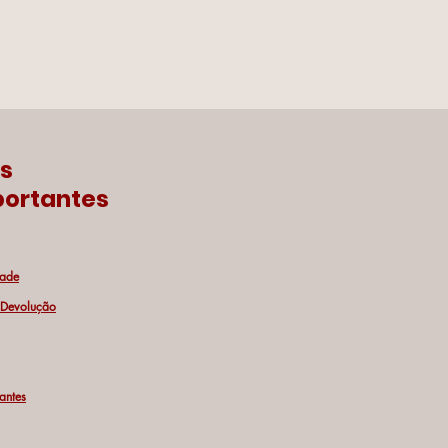
ks
ortantes
dade
e Devolução
antes