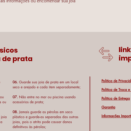
is informações ou encomendar sua jóia
lin
sicos
imp
 de prata
Politica de Privaci
e
06.
Guarde sua joia de prata em um local
seco e arejado e cada item separadamente;
Politica de Troca 
 ou
07.
Não entre no mar ou piscina usando
Politica de Entrega
s ou
acessórios de prata;
Garantia
08.
Jamais guarde as pérolas em saco
Informações Import
 joia
plástico e guarde-as separadas das outras
 a
joias, pois o atrito pode causar danos
definitivos às pérolas;