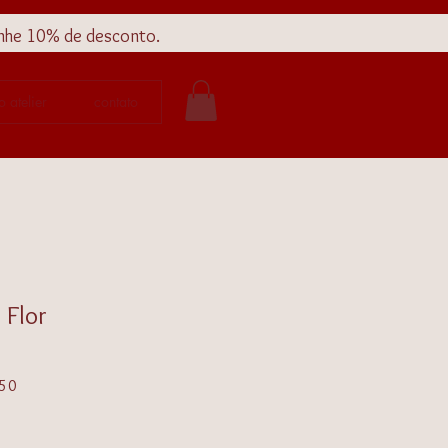
nhe 10% de desconto.
o atelier
contato
 Flor
Preço
,50
promocional