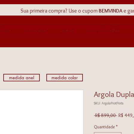
Sua primeira compra? Use o cupom
BEMVINDA
e ga
home
nossas joias
acervo
joias sob medida
medida anel
medida colar
Argola Dupla
SKU: ArgolaProtPrata
Preço
 R$ 899,00 
R$ 449
normal
Quantidade
*