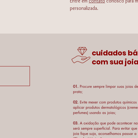
Entre em
contato
conosco para ma
personalizada.
cuidados bá
com sua joia
01.
Procure sempre limpar suas joias d
prata;
02.
Evite mexer com produtos químicos
aplicar produtos dermatológicos (creme
perfumes) usando as joias;
03.
A oxidação que pode acontecer na
será sempre superficial. Para evitar que
joia fique suja, aconselhamos passar a