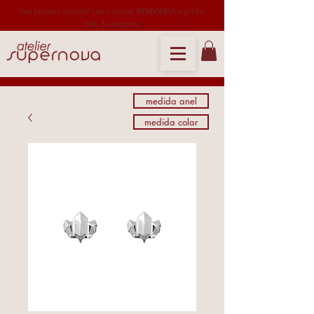
Sua primeira compra? Use o cupom
BEMVINDA
e ganhe
10% de desconto.
medida anel
medida colar