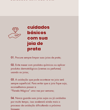
- Não as deixe em contato com
perfumes, cremes que contém ácidos e
produtos químicos em geral;
- Guarde suas joias em locais
cuidados
adequados, como caixas especiais
básicos
revestidas de veludo. Jamais guarde as
com sua
pérolas ou biojoias em saco plásticos e
joia de
guarde-as separadas das outras jóias,
prata
pois o atrito pode prejudicá-las;
- Não deixe joias caírem no chão ou
01.
Procure sempre limpar suas joias de prata;
sofrerem impactos, isso pode danificá-la
e ou até quebrá-la, visto que podem
02.
Evite mexer com produtos químicos ou aplicar
produtos dermatológicos (cremes ou perfumes)
amassar ou ser desestruturadas. Evite
usando as joias;
esforço no sentido de esticar ou torcer
03.
A oxidação que pode acontecer na joia será
as peças para não estragá-las;
sempre superficial. Para evitar que a joia fique suja,
- A oxidação que pode acontecer na
aconselhamos passar a
peça será sempre superficial. Neste
“Flanela Mágica” uma vez por semana;
caso a peça ficará escurecida no caso
04.
Nunca guarde suas joias sujas ou já oxidadas
da prata. Para evitar que a peça fique
por muito tempo, isso acelerará ainda mais o
processo de oxidação dificultando a próxima
suja, aconselhamos passar a “Flanela
limpeza;