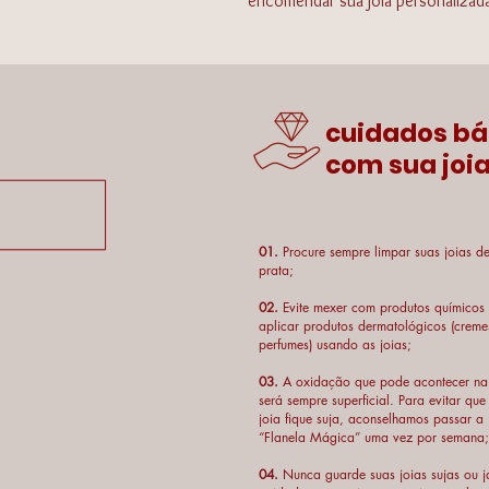
encomendar sua jóia personalizad
cuidados bá
com sua joia
01.
Procure sempre limpar suas joias d
prata;
02.
Evite mexer com produtos químicos
aplicar produtos dermatológicos (creme
perfumes) usando as joias;
03.
A oxidação que pode acontecer na
será sempre superficial. Para evitar que
joia fique suja, aconselhamos passar a
“Flanela Mágica” uma vez por semana;
04.
Nunca guarde suas joias sujas ou j