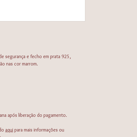
- Guarde sua joia em u
separadamente;
- Não entre no mar ou 
ou latão;
- Jamais guarde as pér
separadas das outras j
danos definitivos às p
- Não deixe sua joia ca
de segurança e fecho em prata 925,
pode danificá-la e/ou 
ou perder o formato or
ão nas cor marrom.
- Evite esforço no sent
para não estragá-las;
- Manter a joia seca, a
facilidade. Se sua joia
secá-la.
ana após liberação do pagamento.
ndo
aqui
para mais informações ou