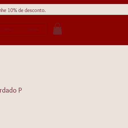
nhe 10% de desconto.
o atelier
contato
rdado P