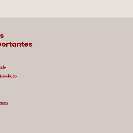
ks
ortantes
dade
e Devolução
antes