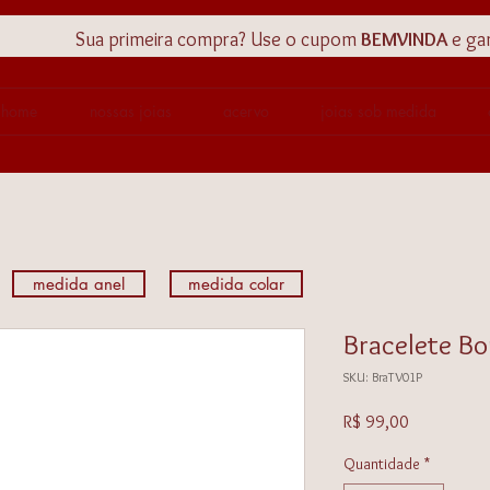
Sua primeira compra? Use o cupom
BEMVINDA
e ga
home
nossas joias
acervo
joias sob medida
medida anel
medida colar
Bracelete Bo
SKU: BraTV01P
Preço
R$ 99,00
Quantidade
*