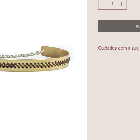
ad
Cuidados com a sua 
- Procure sempre limpa
metal pode oxidar e o
- Para limpar, use um 
molhar e esfregar a pa
- Evite mexer com pro
dermatológicos (creme
podem danificar tanto 
- A oxidação que pode
superficial. Para evita
passar a “Flanela Mág
- Nunca guarde suas jo
tempo, isso acelerará
dificultando a próxima