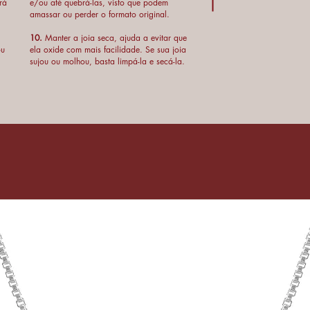
rá
e/ou até quebrá-las, visto que podem
amassar ou perder o formato original.
10.
Manter a joia seca, ajuda a evitar que
ou
ela oxide com mais facilidade. Se sua joia
sujou ou molhou, basta limpá-la e secá-la.