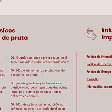
a.
lin
sicos
imp
 de prata
Politica de Privaci
e
06.
Guarde sua joia de prata em um local
seco e arejado e cada item separadamente;
Politica de Troca 
 ou
07.
Não entre no mar ou piscina usando
Politica de Entrega
s ou
acessórios de prata;
Garantia
08.
Jamais guarde as pérolas em saco
Informações Import
 joia
plástico e guarde-as separadas das outras
 a
joias, pois o atrito pode causar danos
definitivos às pérolas;
09.
Não deixe joias caírem no chão ou
á
sofrerem impactos. Isso pode danificá-las