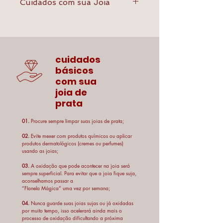
Cuidados com sua Joia
- Não as deixe em contato com
perfumes, cremes que contém ácidos e
produtos químicos em geral;
- Guarde suas joias em locais
cuidados
adequados, como caixas especiais
básicos
revestidas de veludo. Jamais guarde as
com sua
pérolas ou biojoias em saco plásticos e
joia de
guarde-as separadas das outras jóias,
prata
pois o atrito pode prejudicá-las;
- Não deixe joias caírem no chão ou
01.
Procure sempre limpar suas joias de prata;
sofrerem impactos, isso pode danificá-la
e ou até quebrá-la, visto que podem
02.
Evite mexer com produtos químicos ou aplicar
produtos dermatológicos (cremes ou perfumes)
amassar ou ser desestruturadas. Evite
usando as joias;
esforço no sentido de esticar ou torcer
03.
A oxidação que pode acontecer na joia será
as peças para não estragá-las;
sempre superficial. Para evitar que a joia fique suja,
- A oxidação que pode acontecer na
aconselhamos passar a
peça será sempre superficial. Neste
“Flanela Mágica” uma vez por semana;
caso a peça ficará escurecida no caso
04.
Nunca guarde suas joias sujas ou já oxidadas
da prata. Para evitar que a peça fique
por muito tempo, isso acelerará ainda mais o
processo de oxidação dificultando a próxima
suja, aconselhamos passar a “Flanela