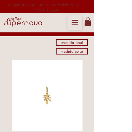
Sua primeira compra? Use o cupom
BEMVINDA
e ganhe
10% de desconto.
medida anel
medida colar