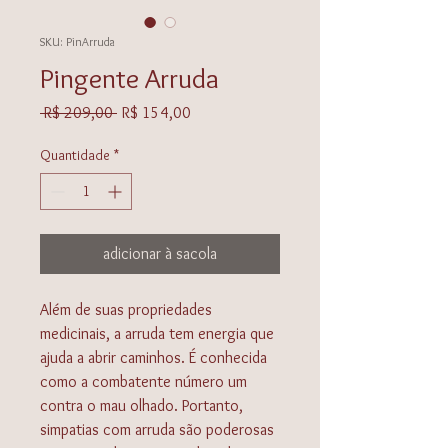
SKU: PinArruda
Pingente Arruda
Preço
Preço
 R$ 209,00 
R$ 154,00
normal
promocional
Quantidade
*
adicionar à sacola
Além de suas propriedades
medicinais, a arruda tem energia que
ajuda a abrir caminhos. É conhecida
como a combatente número um
contra o mau olhado. Portanto,
simpatias com arruda são poderosas