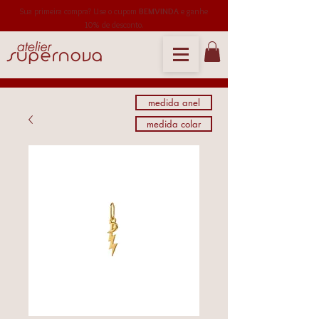
Sua primeira compra? Use o cupom
BEMVINDA
e ganhe
10% de desconto.
medida anel
medida colar