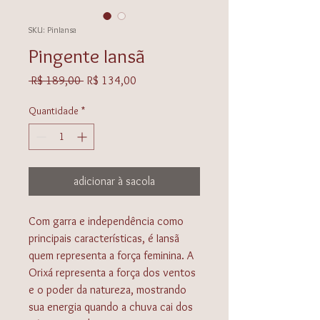
SKU: PinIansa
Pingente Iansã
Preço
Preço
 R$ 189,00 
R$ 134,00
normal
promocional
Quantidade
*
adicionar à sacola
Com garra e independência como
principais características, é Iansã
quem representa a força feminina. A
Orixá representa a força dos ventos
e o poder da natureza, mostrando
sua energia quando a chuva cai dos