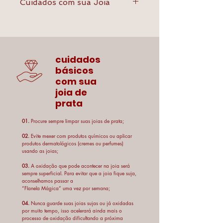
Cuidados com sua Joia
- Não as deixe em contato com
perfumes, cremes que contém ácidos e
produtos químicos em geral;
- Guarde suas joias em locais
cuidados
adequados, como caixas especiais
básicos
revestidas de veludo. Jamais guarde as
com sua
pérolas ou biojoias em saco plásticos e
joia de
guarde-as separadas das outras jóias,
prata
pois o atrito pode prejudicá-las;
- Não deixe joias caírem no chão ou
01.
Procure sempre limpar suas joias de prata;
sofrerem impactos, isso pode danificá-la
e ou até quebrá-la, visto que podem
02.
Evite mexer com produtos químicos ou aplicar
produtos dermatológicos (cremes ou perfumes)
amassar ou ser desestruturadas. Evite
usando as joias;
esforço no sentido de esticar ou torcer
03.
A oxidação que pode acontecer na joia será
as peças para não estragá-las;
sempre superficial. Para evitar que a joia fique suja,
- A oxidação que pode acontecer na
aconselhamos passar a
peça será sempre superficial. Neste
“Flanela Mágica” uma vez por semana;
caso a peça ficará escurecida no caso
04.
Nunca guarde suas joias sujas ou já oxidadas
da prata. Para evitar que a peça fique
por muito tempo, isso acelerará ainda mais o
processo de oxidação dificultando a próxima
suja, aconselhamos passar a “Flanela