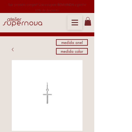
Sua primeira compra? Use o cupom
BEMVINDA
e ganhe
10% de desconto.
medida anel
medida colar