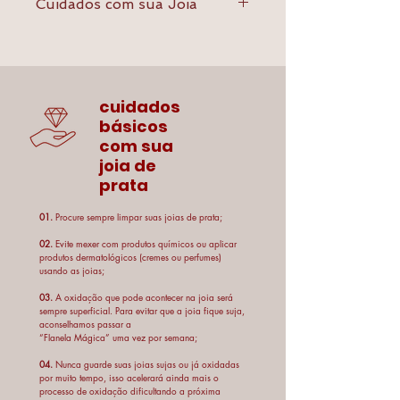
Cuidados com sua Joia
- Não as deixe em contato com
perfumes, cremes que contém ácidos e
produtos químicos em geral;
- Guarde suas joias em locais
cuidados
adequados, como caixas especiais
básicos
revestidas de veludo. Jamais guarde as
com sua
pérolas ou biojoias em saco plásticos e
joia de
guarde-as separadas das outras jóias,
prata
pois o atrito pode prejudicá-las;
- Não deixe joias caírem no chão ou
01.
Procure sempre limpar suas joias de prata;
sofrerem impactos, isso pode danificá-la
e ou até quebrá-la, visto que podem
02.
Evite mexer com produtos químicos ou aplicar
produtos dermatológicos (cremes ou perfumes)
amassar ou ser desestruturadas. Evite
usando as joias;
esforço no sentido de esticar ou torcer
03.
A oxidação que pode acontecer na joia será
as peças para não estragá-las;
sempre superficial. Para evitar que a joia fique suja,
- A oxidação que pode acontecer na
aconselhamos passar a
peça será sempre superficial. Neste
“Flanela Mágica” uma vez por semana;
caso a peça ficará escurecida no caso
04.
Nunca guarde suas joias sujas ou já oxidadas
da prata. Para evitar que a peça fique
por muito tempo, isso acelerará ainda mais o
processo de oxidação dificultando a próxima
suja, aconselhamos passar a “Flanela